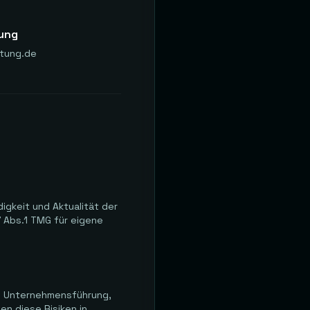
lung
atung.de
digkeit und Aktualität der
7 Abs.1 TMG für eigene
nd Unternehmensführung,
n diese Risiken in