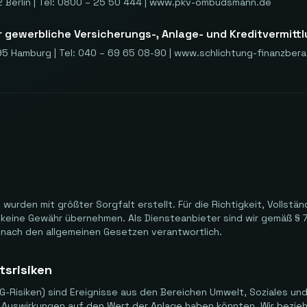
 Berlin | Tel: 0800 – 25 50 444 | www.pkv-ombudsmann.de
r gewerbliche Versicherungs-, Anlage- und Kreditvermitt
95 Hamburg | Tel: 040 – 69 65 08-90 | www.schlichtung-finanzber
 wurden mit größter Sorgfalt erstellt. Für die Richtigkeit, Vollstän
h keine Gewähr übernehmen. Als Diensteanbieter sind wir gemäß § 
n nach den allgemeinen Gesetzen verantwortlich.
tsrisiken
SG-Risiken) sind Ereignisse aus den Bereichen Umwelt, Soziales u
 Auswirkungen auf den Wert der Anlage haben könnten. Wir beziehe