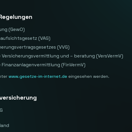
 Regelungen
ung (GewO)
saufsichtsgesetz (VAG)
cherungsvertragsgesetzes (VVG)
 Versicherungsvermittlung und – beratung (VersVermV)
e Finanzanlagenvermittlung (FinVermV)
nter
www.gesetze-im-internet.de
eingesehen werden.
tversicherung
AG
land