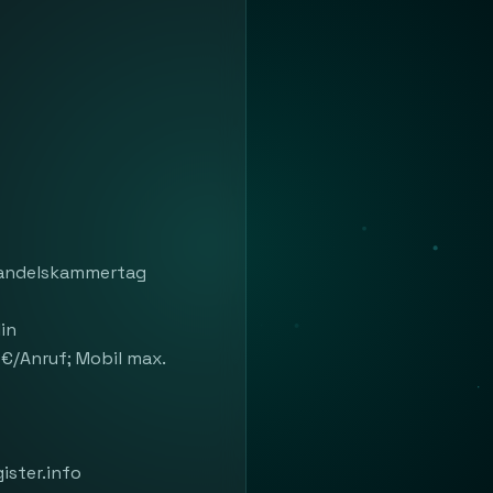
Handelskammertag
lin
 €/Anruf; Mobil max.
ister.info