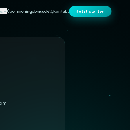
es
Über mich
Ergebnisse
FAQ
Kontakt
Jetzt starten
com