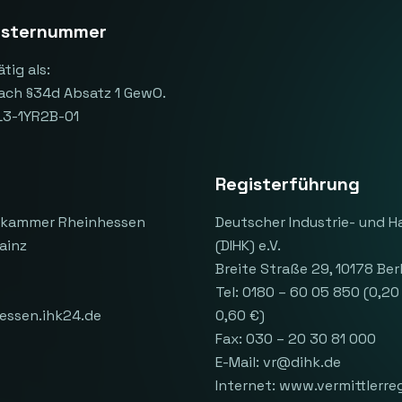
gisternummer
tig als:
ach §34d Absatz 1 GewO.
L3-1YR2B-01
Registerführung
lskammer Rheinhessen
Deutscher Industrie- und 
Mainz
(DIHK) e.V.
Breite Straße 29, 10178 Ber
Tel: 0180 – 60 05 850 (0,20
hessen.ihk24.de
0,60 €)
Fax: 030 – 20 30 81 000
E-Mail: vr@dihk.de
Internet: www.vermittlerreg